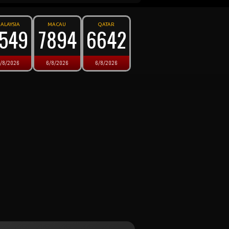
ALAYSIA
MACAU
QATAR
549
7894
6642
/8/2026
6/8/2026
6/8/2026