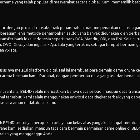
 ternama yang telah populer di masyarakat secara global. Kami mememilih ber
watir dengan proses transaksi baik penambahan maupun penarikan di arena 
 beragam jenis metode penambahan saldo yang banyak digunakan oleh berbag
sfer bank lokal Indonesia seperti bank BCA, Mandiri, BRI, dan BNI. Selain itu
na, OVO, Gopay dan juga Link Aja. Lalu yang terakhir, sebagai tempat bermai
an Axiata.
husus nya melalui platform digital. Hal ini membuat para pemain
game online
ce
iri arena bermain kami. Padahal, dengan pemberian data yang asli dan benar
 nusantara, BEL4D selalu memastikan bahwa data pribadi maupun data transa
al tersebut, kami selalu menggunakan enkripsi data tingkat terbaik yang dap
 secara aman di database kami.
eh BEL4D tentunya merupakan pelayanan kelas atas yang akan sangat membant
yang kami sediakan, maupun tata cara bermain permainan game online di BEL4D
rsoalan yang mengganggu Anda.