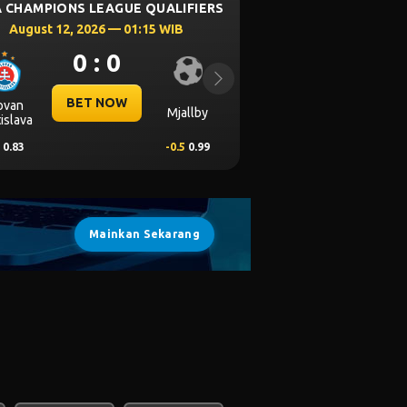
OTBALL F24 ELITE CLUB FRIENDLY
August 7, 2026 — 11:45 WIB
1 : 0
Next
BET NOW
e-Tottenham
Leipzig
Hotspur
0
0.68
0.00
-0.92
Mainkan Sekarang