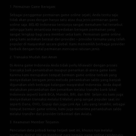
1. Permainan Game Beragam
Sebagai penggemar permainan game online sejati, Anda tentu saja
tidak akan puas dengan hanya satu atau dua jenis permainan
game
online
saja. BEL4D Indonesia tentunya sangat memahami hal tersebut
sehingga kami senantiasa menyediakan beragam permainan yang
sangat lengkap bagi para member setia kami. Permainan game online
yang kami sediakan berasal dari provider – provider ternama yang telah
populer di masyarakat secara global. Kami mememilih berbagai provider
terbaik dengan total permainan mencapai ratusan jenis.
2. Transaksi Mudah dan Aman
Di Arena game Indonesia Anda tidak perlu khawatir dengan proses
transaksi baik penambahan maupun penarikan di arena game kami.
Karena kami merupakan tempat bermain game online terbaik yang
menyediakan beragam jenis metode penambahan saldo yang banyak
digunakan oleh berbagai kalangan masyarakat Indonesia. Anda dapat
melakukan penambahan dan penarikan melalui transfer bank lokal
Indonesia seperti bank BCA, Mandiri, BRI, dan BNI. Selain itu kami juga
menyediakan transaksi melalui E-Wallet yang sangat populer saat ini
seperti Dana, OVO, Gopay dan juga Link Aja. Lalu yang terakhir, sebagai
tempat bermain game online, kami juga menerima penambahan saldo
melalui transfer dari provider telkomsel dan Axiata.
3. Keamanan Member Terjamin
Pencurian data pribadi kerap terjadi saat ini, khusus nya melalui
platform digital. Hal ini membuat para pemain
game online
cenderung