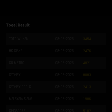
Togel Result
08-08-2026
HONGKONG
07-
3454
08-08-2026
2476
08-08-2026
4821
08-08-2026
8083
08-08-2026
2413
08-08-2026
1986
08-08-2026
5102