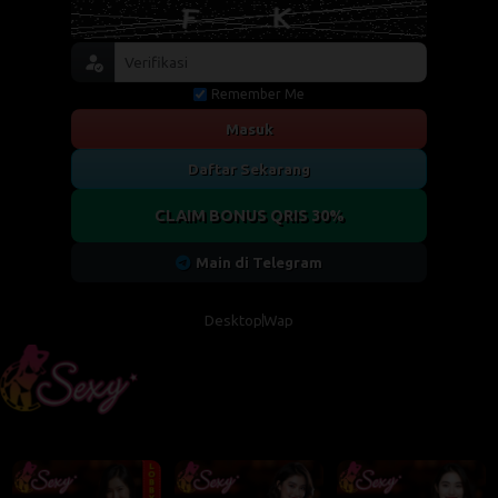
Remember Me
Masuk
Daftar Sekarang
CLAIM BONUS QRIS 30%
Main di Telegram
Desktop
Wap