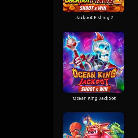
Jackpot Fishing 2
Ocean King Jackpot