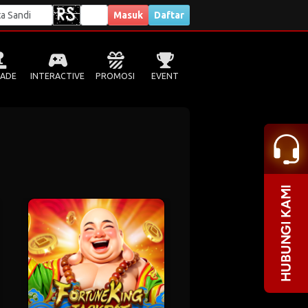
at Bermain Game Online Terpercaya di Indonesia
Masuk
Daftar
ADE
INTERACTIVE
PROMOSI
EVENT