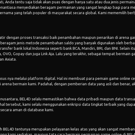
enantiasa menyediakan beragam permainan yang sangat lengkap bagi para me
 ternama yang telah populer di masyarakat secara global. Kami mememilih ber
watir dengan proses transaksi baik penambahan maupun penarikan di arena 
 beragam jenis metode penambahan saldo yang banyak digunakan oleh berbag
sfer bank lokal Indonesia seperti bank BCA, Mandiri, BRI, dan BNI. Selain itu
na, OVO, Gopay dan juga Link Aja. Lalu yang terakhir, sebagai tempat bermai
an Axiata.
husus nya melalui platform digital. Hal ini membuat para pemain
game online
ce
iri arena bermain kami. Padahal, dengan pemberian data yang asli dan benar
 nusantara, BEL4D selalu memastikan bahwa data pribadi maupun data transa
al tersebut, kami selalu menggunakan enkripsi data tingkat terbaik yang dap
 secara aman di database kami.
eh BEL4D tentunya merupakan pelayanan kelas atas yang akan sangat membant
yang kami sediakan, maupun tata cara bermain permainan game online di BEL4D