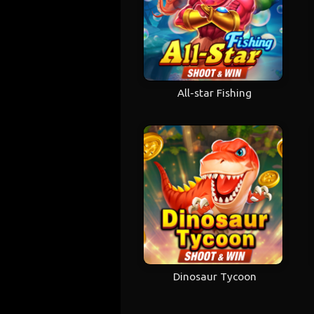
All-star Fishing
Dinosaur Tycoon