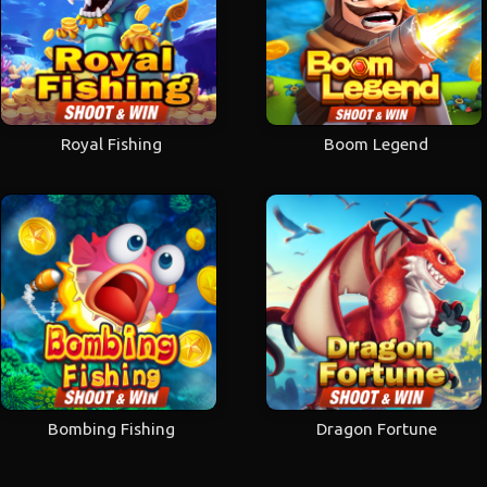
Royal Fishing
Boom Legend
Bombing Fishing
Dragon Fortune