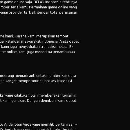
mber setia kami. Permainan game online yang
bagai provider terbaik dengan total permainan
game kami. Karena kami merupakan tempat
ai kalangan masyarakat Indonesia. Anda dapat
 kami juga menyediakan transaksi melalui E-
n game online, kami juga menerima penambahan
nderung menjadi anti untuk memberikan data
, akan sangat mempermudah proses transaksi
ksi yang dilakukan oleh member akan terjamin
at kami gunakan. Dengan demikian, kami dapat
u Anda. bagi Anda yang memiliki pertanyaan –
, Anda hanya perlu mengklik tombol live chat