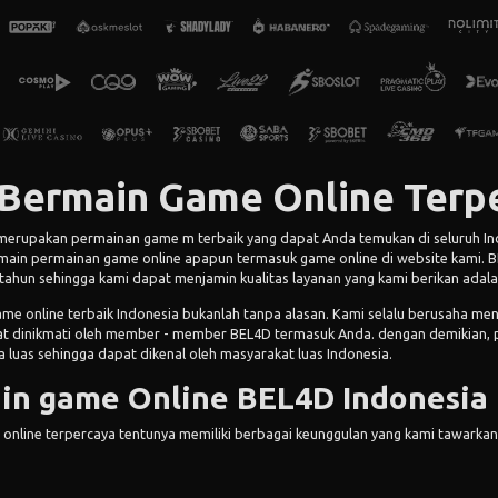
Bermain Game Online Terpe
erupakan permainan game m terbaik yang dapat Anda temukan di seluruh Indon
ain permainan game online apapun termasuk game online di website kami. 
hun sehingga kami dapat menjamin kualitas layanan yang kami berikan adalah
 online terbaik Indonesia bukanlah tanpa alasan. Kami selalu berusaha men
 dapat dinikmati oleh member - member BEL4D termasuk Anda. dengan demikian,
uas sehingga dapat dikenal oleh masyarakat luas Indonesia.
in game Online BEL4D Indonesia
online terpercaya tentunya memiliki berbagai keunggulan yang kami tawarkan
i, Anda tentu saja tidak akan puas dengan hanya satu atau dua jenis permai