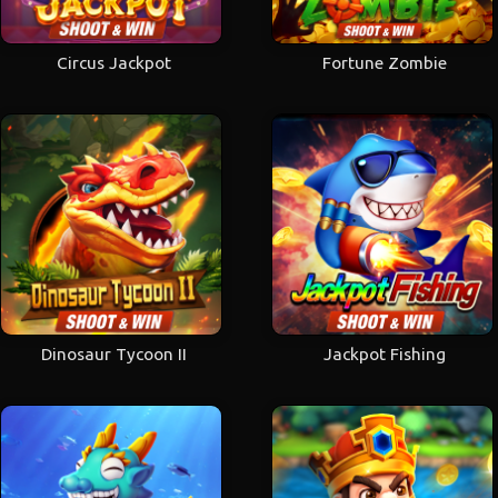
Circus Jackpot
Fortune Zombie
Dinosaur Tycoon II
Jackpot Fishing