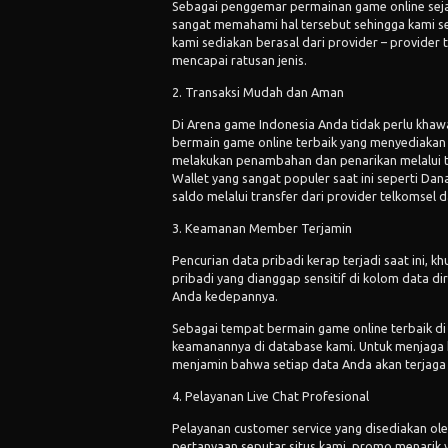
sangat memahami hal tersebut sehingga kami s
kami sediakan berasal dari provider – provider
mencapai ratusan jenis.
2. Transaksi Mudah dan Aman
Di Arena game Indonesia Anda tidak perlu kha
bermain game online terbaik yang menyediakan
melakukan penambahan dan penarikan melalui tran
Wallet yang sangat populer saat ini seperti Da
saldo melalui transfer dari provider telkomsel d
3. Keamanan Member Terjamin
Pencurian data pribadi kerap terjadi saat ini, k
pribadi yang dianggap sensitif di kolom data d
Anda kedepannya.
Sebagai tempat bermain game online terbaik di
keamanannya di database kami. Untuk menjaga h
menjamin bahwa setiap data Anda akan terjaga
4. Pelayanan Live Chat Profesional
Pelayanan customer service yang disediakan ol
pertanyaan seputar situs kami, promo menarik 