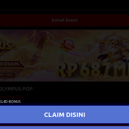
Detail Event
 OLYMPUS POP
eptember 2026
asi
CLAIM DISINI