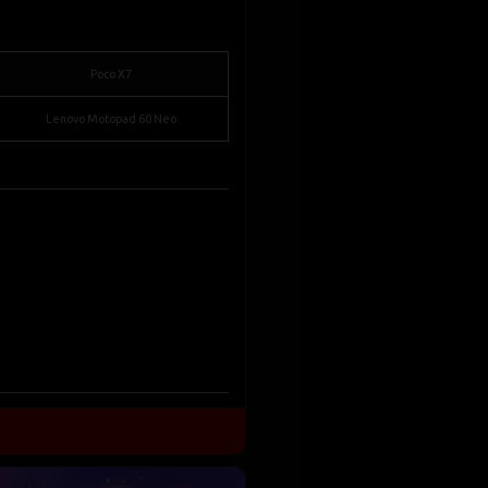
Poco X7
Lenovo Motopad 60 Neo