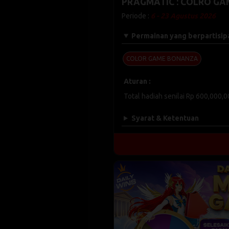
PRAGMATIC : COLRO GA
Periode :
6 - 23 Agustus 2026
Permainan yang berpartisip
COLOR GAME BONANZA
Aturan :
Total hadiah senilai Rp 600,000,0
Syarat & Ketentuan