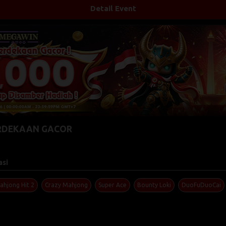
Detail Event
ERDEKAAN GACOR
asi
ahjong Hit 2
Crazy Mahjong
Super Ace
Bounty Loki
DuoFuDuoCai