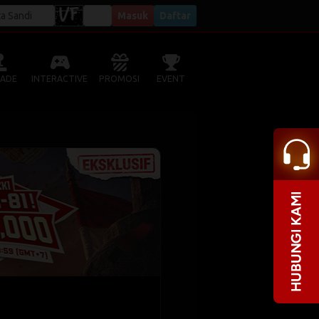
t Bermain Game Online Terpercaya di Indonesia
Masuk
Daftar
ADE
INTERACTIVE
PROMOSI
EVENT