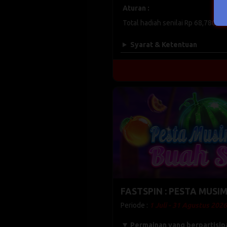
Aturan :
Total hadiah senilai Rp 68,780,25
Syarat & Ketentuan
FASTSPIN : PESTA MUSI
Periode :
1 Juli - 31 Agustus 2026
Permainan yang berpartisip